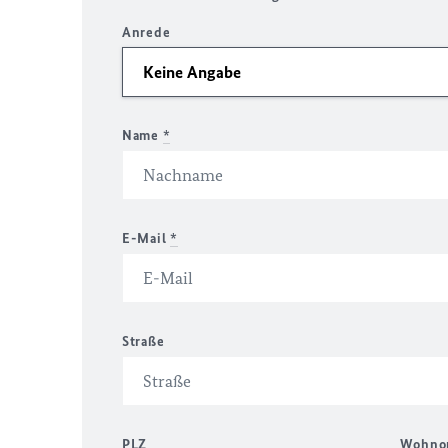
Anrede
Name
*
E-Mail
*
Straße
PLZ
Wohno