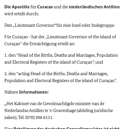
Die Apostille
für
Curacao
und die
niederländischen Antillen
wird erteilt durch
:
Den „Lieutenant Governor“für eine Insel oder Inslegruppe.
Für Curaçao –hat der „Lieutenant Governor of the island of
Curaçao“ die Ermächtigung erteilt an:
1. den “Head of the Births, Deaths and Marriages, Population
and Electoral Registers of
the
island
of
Curaçao
”, und
2. den “acting Head of the Births, Deaths and Marriages,
Population and Electoral
Registers of the
island
of
Curaçao
”.
Nähere
Informationen:
„
Het Kabinet van de Gevolmachtigde minister van de
Nederlandse Antillen te ’s-
Gravenhage (afdeling juridische
zaken), Tel.
(070) 306 6111.
Eine
Beteiligung des deutschen Generalkonsulates ist nicht